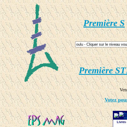
Première S
Première ST
Ven
Votez pou
Livres